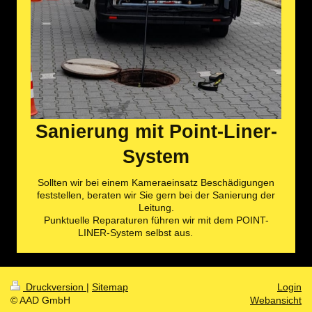
Sanierung mit Point-Liner-
System
Sollten wir bei einem Kameraeinsatz Beschädigungen
feststellen, beraten wir Sie gern bei der Sanierung der
Leitung.
Punktuelle Reparaturen führen wir mit dem POINT-
LINER-System selbst aus.
Druckversion
|
Sitemap
Login
© AAD GmbH
Webansicht