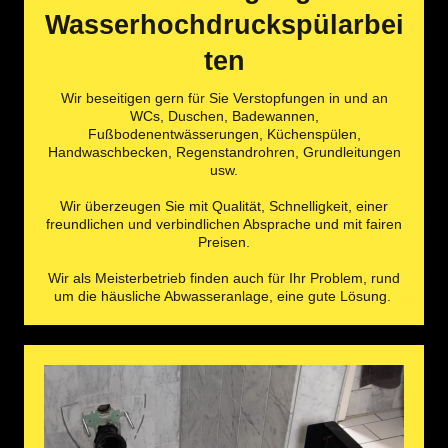
Wasserhochdruckspülarbei
ten
Wir beseitigen gern für Sie Verstopfungen in und an
WCs, Duschen, Badewannen,
Fußbodenentwässerungen, Küchenspülen,
Handwaschbecken, Regenstandrohren, Grundleitungen
usw.
Wir überzeugen Sie mit Qualität, Schnelligkeit, einer
freundlichen und verbindlichen Absprache und mit fairen
Preisen.
Wir als Meisterbetrieb finden auch für Ihr Problem, rund
um die häusliche Abwasseranlage, eine gute Lösung.