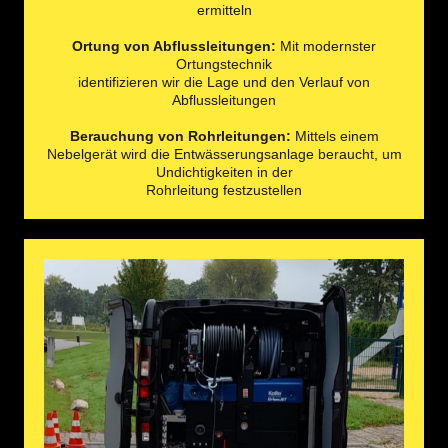
ermitteln
Ortung von Abflussleitungen:
Mit modernster
Ortungstechnik
identifizieren wir die Lage und den Verlauf von
Abflussleitungen
Berauchung von Rohrleitungen:
Mittels einem
Nebelgerät wird die Entwässerungsanlage beraucht, um
Undichtigkeiten in der
Rohrleitung festzustellen